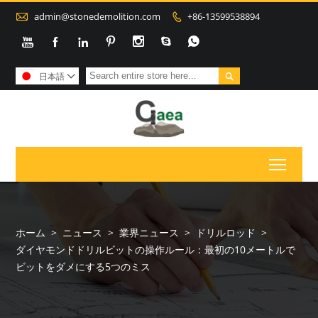

admin@stonedemolition.com
+86-13599538894









日本語

Toggl
ホーム
>
ニュース
>
業界ニュース
>
ドリルロッド
>
ダイヤモンドドリルビットの操作ルール：最初の10メートルで
ビットをダメにする5つのミス