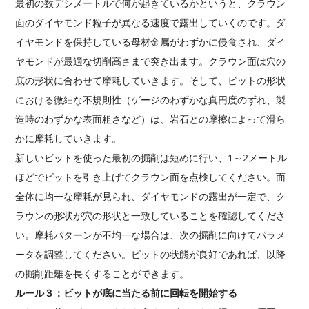
最初の数デシメートルで何が起きているかというと、クラウン
面のダイヤモンド粒子が異なる速度で露出していくのです。ダ
イヤモンドを保持している母材金属がわずかに侵食され、ダイ
ヤモンドが最適な切削高さまで突き出ます。クラウン面は穴の
底の形状に合わせて摩耗していきます。そして、ビットの形状
における微細な不規則性（ゲージのわずかな真円度のずれ、製
造時のわずかな表面粗さなど）は、岩石との摩擦によって滑ら
かに摩耗していきます。
新しいビットを使った最初の掘削は短めに行い、1～2メートル
ほどでビットを引き上げてクラウン面を点検してください。面
全体に均一な摩耗が見られ、ダイヤモンドの露出が一定で、ク
ラウンの形状が穴の形状と一致していることを確認してくださ
い。摩耗パターンが不均一な場合は、次の掘削に向けてパラメ
ータを調整してください。ビットの状態が良好であれば、以降
の掘削距離を長くすることができます。
ルール３：ビットが底に当たる前に回転を開始する