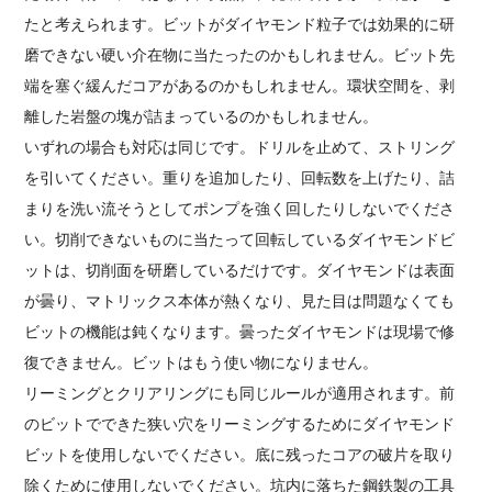
たと考えられます。ビットがダイヤモンド粒子では効果的に研
磨できない硬い介在物に当たったのかもしれません。ビット先
端を塞ぐ緩んだコアがあるのか​​もしれません。環状空間を、剥
離した岩盤の塊が詰まっているのかもしれません。
いずれの場合も対応は同じです。ドリルを止めて、ストリング
を引いてください。重りを追加したり、回転数を上げたり、詰
まりを洗い流そうとしてポンプを強く回したりしないでくださ
い。切削できないものに当たって回転しているダイヤモンドビ
ットは、切削面を研磨しているだけです。ダイヤモンドは表面
が曇り、マトリックス本体が熱くなり、見た目は問題なくても
ビットの機能は鈍くなります。曇ったダイヤモンドは現場で修
復できません。ビットはもう使い物になりません。
リーミングとクリアリングにも同じルールが適用されます。前
のビットでできた狭い穴をリーミングするためにダイヤモンド
ビットを使用しないでください。底に残ったコアの破片を取り
除くために使用しないでください。坑内に落ちた鋼鉄製の工具