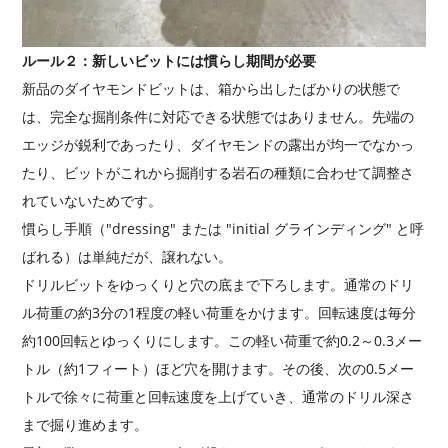
ルール２：新しいビットには慣らし期間が必要
新品のダイヤモンドビットは、箱から出したばかりの状態で
は、完全な掘削条件に対応できる状態ではありません。先端の
エッジが鋭利であったり、ダイヤモンドの露出が均一でなかっ
たり、ビットがこれから掘削する岩石の種類に合わせて調整さ
れていないためです。
慣らし手順（"dressing" または "initial グラインディング" と呼
ばれる）は単純だが、譲れない。
ドリルビットをゆっくりと穴の底まで下ろします。通常のドリ
ル荷重の約3分の1程度の軽い荷重をかけます。回転速度は毎分
約100回転とゆっくりにします。この軽い荷重で約0.2～0.3メー
トル（約1フィート）ほど穴を開けます。その後、次の0.5メー
トルで徐々に荷重と回転速度を上げていき、通常のドリル深さ
まで掘り進めます。