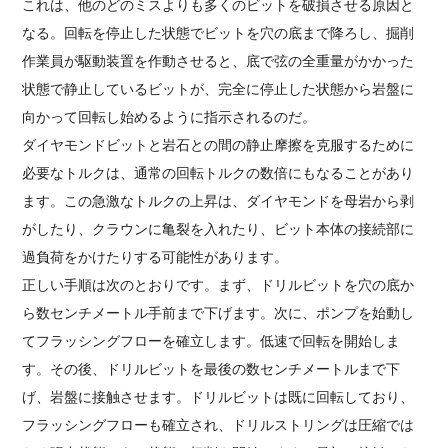
これは、他のどのミスよりも多くのビットを破損させる原因と
なる。回転を停止した状態でビットを穴の底まで降ろし、掘削
作業員が駆動装置を作動させると、底で弦の全重量がかかった
状態で静止しているビットが、完全に停止した状態から岩盤に
向かって回転し始めるように指示されるのだ。
ダイヤモンドビットと岩石との間の静止摩擦を克服するために
必要なトルクは、通常の回転トルクの数倍にもなることがあり
ます。この急激なトルクの上昇は、ダイヤモンドを母岩から剥
がしたり、クラウンに亀裂を入れたり、ビット本体の接続部に
過負荷をかけたりする可能性があります。
正しい手順は次のとおりです。まず、ドリルビットを穴の底か
ら数センチメートル手前まで下げます。次に、ポンプを始動し
てフラッシングフローを確立します。低速で回転を開始しま
す。その後、ドリルビットを最後の数センチメートルまで下
げ、岩盤に接触させます。ドリルビットは既に回転しており、
フラッシングフローも確立され、ドリルストリングは圧縮では