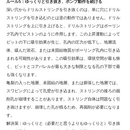
ルール5：ゆっくりと引き抜き、ポンプ動作を続ける
深い穴からドリルストリングを引き抜くのは、単に穴にドリル
ストリングを引き込むのとは逆の動作ではありません。ドリル
ストリングを上に引き上げると、ドリルストリングはボーリン
グ孔内でピストンのように作用します。この上昇運動によって
ビットの下に吸引効果が生じ、孔内の圧力が低下し、地層流
体、緩んだ岩石、または未固結物質がボーリング孔内に引き込
まれる可能性があります。この吸引効果は、環状空間が最も狭
く、ビットとコアバレルが最も大きな制限となる孔の下部で最
も強くなります。
亀裂の入った地層、未固結の地層、または膨張した地層では、
スワビングによって孔壁が引き込まれ、ストリングの後ろの掘
削孔が崩壊することがあります。ストリング自体は問題なく引
き抜けますが、崩壊した孔が残るため、再掘削が必要になりま
す。
解決策：ゆっくりと（必要だと思うよりもゆっくりと）引き抜